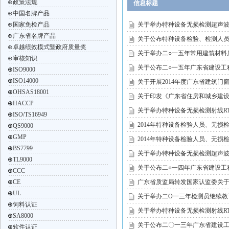
⊕
政策法规
信息标题
⊕
中国名牌产品
⊕
国家免检产品
关于举办特种设备无损检测超声波U
⊕
广东省名牌产品
关于公布特种设备检验、检测人员
⊕
卓越绩效模式暨政府质量奖
关于举办二○一五年常用建筑材料
⊕
审核知识
关于公布二○一五年广东省建设工
⊕
ISO9000
⊕
ISO14000
关于开展2014年度广东省建筑门
⊕
OHSAS18001
关于印发《广东省住房和城乡建
⊕
HACCP
关于举办特种设备无损检测射线RT
⊕
ISO/TS16949
2014年特种设备检验人员、无
⊕
QS9000
⊕
GMP
2014年特种设备检验人员、无
⊕
BS7799
关于举办特种设备无损检测超声波U
⊕
TL9000
关于公布二○一四年广东省建设工
⊕
CCC
⊕
CE
广东省质监局转发国家认监委关于
⊕
UL
关于举办二O一三年检测员继续教
⊕
饲料认证
关于举办特种设备无损检测射线RT
⊕
SA8000
关于公布二〇一三年广东省建设
⊕
软件认证