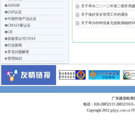
⊕
AS9100
关于举办二〇一二年第二期常用
⊕
GSP认证
关于做好安全管理工作的通告
⊕
中国环保产品认证
关于举办特种设备无损检测磁粉MT-
⊕
CMA计量认证
⊕
CB
⊕
实验室认可CNAS
⊕
行业新闻
⊕
常见问题解答
⊕
管理知识
广东建源检测技术
电话：020-28852115 28852116 E-m
Copyright 2012
gdjyjc.com.cn
JY