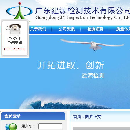
首 页
关于我们
公司资质
检测项目
质量体
工程业绩
江苏麦德龙仓库
毛里求斯超市
会员登录
首页 - 图片正文
惠州可口可乐
用户名：
某项目工程图