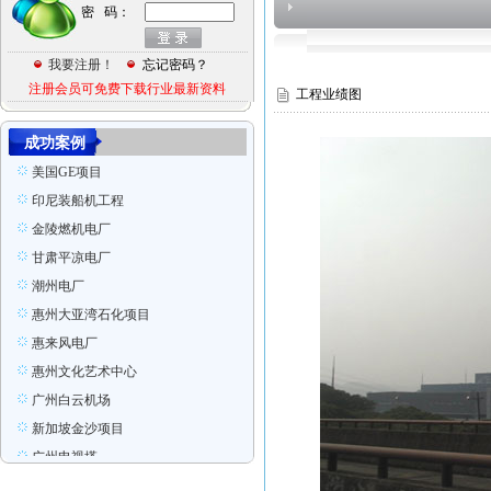
密 码：
意大利项目
张家港
我要注册！
忘记密码？
Ras Laffan Qatar
注册会员可免费下载行业最新资料
工程业绩图
印尼装船机组装项目
香港宏德沙田水箱
成功案例
美国GE项目
印尼装船机工程
金陵燃机电厂
甘肃平凉电厂
潮州电厂
惠州大亚湾石化项目
惠来风电厂
惠州文化艺术中心
广州白云机场
新加坡金沙项目
广州电视塔
东莞玉兰大剧院