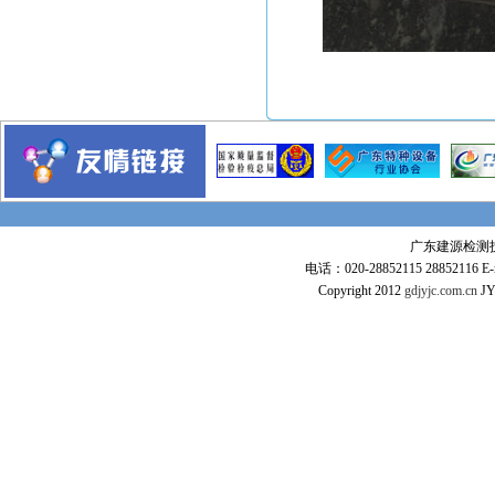
广东全球通大厦信息枢纽大楼
惠州市火车站
东莞常平火车站
沪杭高铁
广深高铁
武广高速铁路
工程业绩
江苏麦德龙仓库
毛里求斯超市
广东建源检测技术
电话：020-28852115 28852116 E-m
惠州可口可乐
Copyright 2012
gdjyjc.com.cn
JY
某项目工程图
意大利项目
张家港
Ras Laffan Qatar
印尼装船机组装项目
香港宏德沙田水箱
美国GE项目