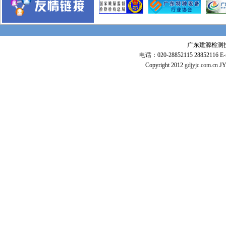
东莞玉兰大剧院
广东全球通大厦信息枢纽大楼
惠州市火车站
广东建源检测技术
东莞常平火车站
电话：020-28852115 28852116 E-m
沪杭高铁
Copyright 2012
gdjyjc.com.cn
JY
广深高铁
武广高速铁路
工程业绩
江苏麦德龙仓库
毛里求斯超市
惠州可口可乐
某项目工程图
意大利项目
张家港
Ras Laffan Qatar
印尼装船机组装项目
香港宏德沙田水箱