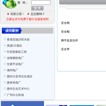
惠州可口可乐
密 码：
某项目工程图
意大利项目
我要注册！
忘记密码？
张家港
注册会员可免费下载行业最新资料
安全网
Ras Laffan Qatar
成功案例
印尼装船机组装项目
安全帽
香港宏德沙田水箱
脚手架及扣件
美国GE项目
安全带
印尼装船机工程
金陵燃机电厂
甘肃平凉电厂
潮州电厂
惠州大亚湾石化项目
惠来风电厂
惠州文化艺术中心
广州白云机场
新加坡金沙项目
广州电视塔